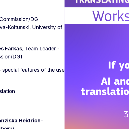
 Commission/DG
va-Koltunski, University of
s Farkas
, Team Leader -
ssion/DGT
 special features of the use
slation
anziska Heidrich-
sheim)