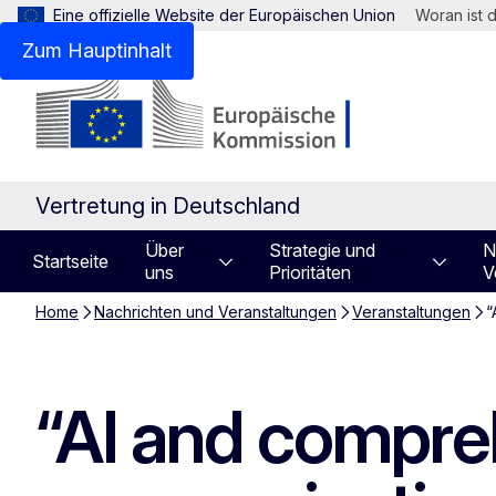
Eine offizielle Website der Europäischen Union
Woran ist 
Zum Hauptinhalt
Vertretung in Deutschland
Über
Strategie und
N
Startseite
uns
Prioritäten
V
Home
Nachrichten und Veranstaltungen
Veranstaltungen
“
“AI and compreh