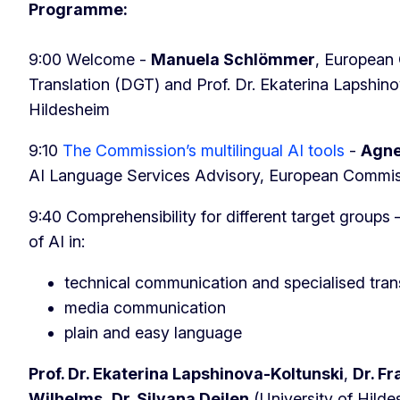
Programme:
9:00 Welcome -
Manuela Schlömmer
, European
Translation (DGT) and Prof. Dr. Ekaterina Lapshino
Hildesheim
9:10
The Commission’s multilingual AI tools
-
Agne
AI Language Services Advisory, European Commi
9:40 Comprehensibility for different target groups –
of AI in:
technical communication and specialised tran
media communication
plain and easy language
Prof. Dr. Ekaterina Lapshinova-Koltunski
,
Dr. Fr
Wilhelms
,
Dr. Silvana Deilen
(University of Hilde