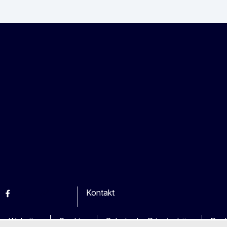
Kontakt
esky
Facebook
Youtube
Other
en Websites
Cookies
Schutz der Privatsphäre
Rech