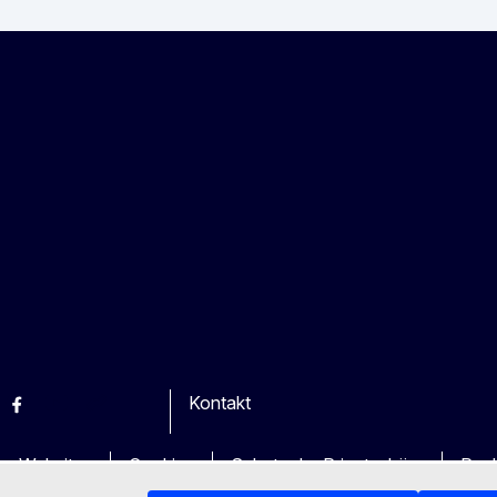
Kontakt
esky
Facebook
Youtube
Other
en Websites
Cookies
Schutz der Privatsphäre
Rech