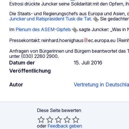
Estrosi drückte Juncker seine Solidarität mit den Opfern,
Die Staats- und Regierungschefs aus Europa und Asien, 
Juncker und Ratspräsident Tusk die Tat.
Sie gedachten 
Im
Plenum des ASEM-Gipfels
sagte Juncker: „Was in Ni
Pressekontakt:
reinhard
.
hoenighaus
ec
.
europa
.
eu
(Rein
Anfragen von Bürgerinnen und Bürgern beantwortet d
unter (030) 2280 2900.
Datum der
15. Juli 2016
Veröffentlichung
Autor
Vertretung in Deutschl
Diese Seite bewerten
oder
Feedback geben