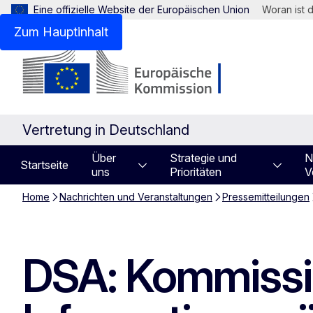
Eine offizielle Website der Europäischen Union
Woran ist 
Zum Hauptinhalt
Vertretung in Deutschland
Über
Strategie und
N
Startseite
uns
Prioritäten
V
Home
Nachrichten und Veranstaltungen
Pressemitteilungen
DSA: Kommissio