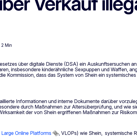
ber Verkauf illeg
 2 Min
setzes über digitale Dienste (DSA) ein Auskunftsersuchen an d
 Waren, insbesondere kinderähnliche Sexpuppen und Waffen, an
 die Kommission, dass das System von Shein ein systemisches 
aillierte Informationen und interne Dokumente darüber vorzulegen
sondere durch Maßnahmen zur Altersüberprüfung, und wie sie di
 Wirksamkeit der von Shein ergriffenen Maßnahmen zur Risiko
 Large Online Platforms
, VLOPs) wie Shein, systemische Ris