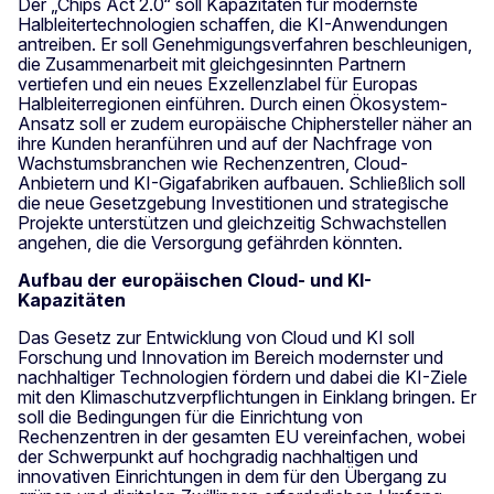
Der „Chips Act 2.0“ soll Kapazitäten für modernste
Halbleitertechnologien schaffen, die KI-Anwendungen
antreiben. Er soll Genehmigungsverfahren beschleunigen,
die Zusammenarbeit mit gleichgesinnten Partnern
vertiefen und ein neues Exzellenzlabel für Europas
Halbleiterregionen einführen. Durch einen Ökosystem-
Ansatz soll er zudem europäische Chiphersteller näher an
ihre Kunden heranführen und auf der Nachfrage von
Wachstumsbranchen wie Rechenzentren, Cloud-
Anbietern und KI-Gigafabriken aufbauen. Schließlich soll
die neue Gesetzgebung Investitionen und strategische
Projekte unterstützen und gleichzeitig Schwachstellen
angehen, die die Versorgung gefährden könnten.
Aufbau der europäischen Cloud- und KI-
Kapazitäten
Das Gesetz zur Entwicklung von Cloud und KI soll
Forschung und Innovation im Bereich modernster und
nachhaltiger Technologien fördern und dabei die KI-Ziele
mit den Klimaschutzverpflichtungen in Einklang bringen. Er
soll die Bedingungen für die Einrichtung von
Rechenzentren in der gesamten EU vereinfachen, wobei
der Schwerpunkt auf hochgradig nachhaltigen und
innovativen Einrichtungen in dem für den Übergang zu