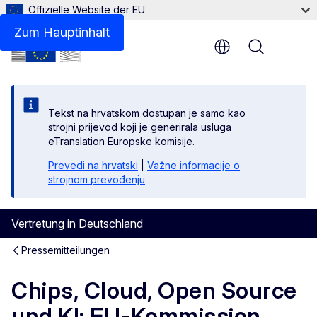
Offizielle Website der EU
Zum Hauptinhalt
Menu
Tekst na hrvatskom dostupan je samo kao
strojni prijevod koji je generirala usluga
eTranslation Europske komisije.
Prevedi na hrvatski
|
Važne informacije o
strojnom prevođenju
Vertretung in Deutschland
Pressemitteilungen
Chips, Cloud, Open Source
und KI: EU-Kommission