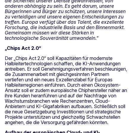
die Sicherheit unserer Dienste gewährleisten, von
anderen abhängig zu sein. Es geht darum, unsere
Bürgerinnen und Bürger zu schützen, unsere Interessen
zu verteidigen und unsere eigenen Entscheidungen zu
treffen. Europa verfügt über das Talent, die exzellente
Forschung, die industrielle Basis und den Binnenmarkt.
Gemeinsam müssen wir diese Stärken in
technologische Souveränität umwandeln
.“
„Chips Act 2.0“
Der „Chips Act 2.0“ soll Kapazitäten für modernste
Halbleitertechnologien schaffen, die KI-Anwendungen
antreiben. Er soll Genehmigungsverfahren beschleunigen,
die Zusammenarbeit mit gleichgesinnten Partnern
vertiefen und ein neues Exzellenzlabel für Europas
Halbleiterregionen einführen. Durch einen Ökosystem-
Ansatz soll er zudem europäische Chiphersteller näher an
ihre Kunden heranführen und auf der Nachfrage von
Wachstumsbranchen wie Rechenzentren, Cloud-
Anbietern und KI-Gigafabriken aufbauen. Schließlich soll
die neue Gesetzgebung Investitionen und strategische
Projekte unterstützen und gleichzeitig Schwachstellen
angehen, die die Versorgung gefährden könnten.
Aufbau der europäischen Cloud- und KI-