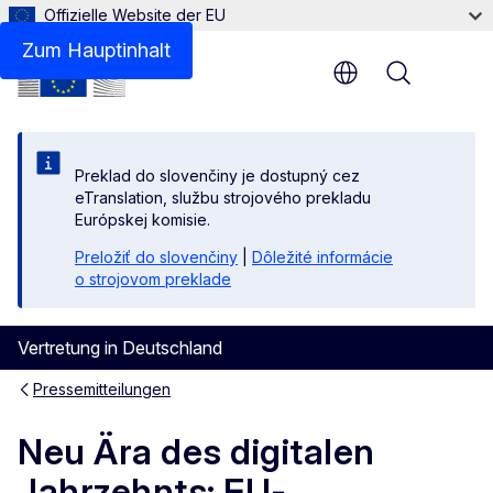
Offizielle Website der EU
Zum Hauptinhalt
Menu
Preklad do slovenčiny je dostupný cez
eTranslation, službu strojového prekladu
Európskej komisie.
Preložiť do slovenčiny
|
Dôležité informácie
o strojovom preklade
Vertretung in Deutschland
Pressemitteilungen
Neu Ära des digitalen
Jahrzehnts: EU-