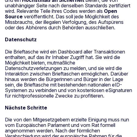
und ein
Höchstmaß an Sicherheit
bieten, die von
unabhängiger Seite nach denselben Standards zertifiziert
wird. Relevante Teile ihres Codes werden als
Open
Source
veröffentlicht. Das soll jede Möglichkeit des
Missbrauchs, der illegalen Verfolgung, des Aufspürens
oder des Abhörens durch Behörden ausschließen.
Datenschutz
Die Brieftasche wird ein Dashboard aller Transaktionen
enthalten, auf das ihr Inhaber Zugriff hat. Sie wird die
Möglichkeit bieten, mutmaßliche
Datenschutzverletzungen zu melden, und sie wird die
Interaktion zwischen Brieftaschen ermöglichen. Darüber
hinaus werden die Bürgerinnen und Bürger in der Lage
sein, die Brieftasche mit bestehenden nationalen eID-
Systemen zu verbinden und von kostenlosen eSignaturen
für nichtprofessionelle Zwecke zu profitieren.
Nächste Schritte
Die von den Mitgesetzgebern erzielte Einigung muss nun
vom Europäischen Parlament und vom Rat formell
angenommen werden. Nach der förmlichen
Verabschiedung wird der europäische Rahmen für die