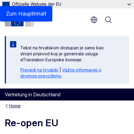
Offizielle Website der EU
Zum Hauptinhalt
Menu
Tekst na hrvatskom dostupan je samo kao
strojni prijevod koji je generirala usluga
eTranslation Europske komisije.
Prevedi na hrvatski
|
Važne informacije o
strojnom prevođenju
Vertretung in Deutschland
Home
Re-open EU