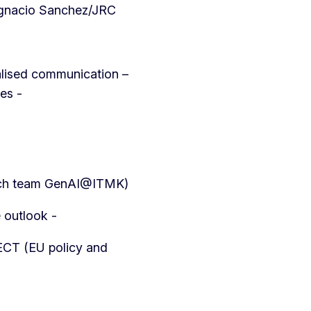
 Ignacio Sanchez/JRC
cialised communication –
ves -
arch team GenAI@ITMK)
e outlook -
ECT (EU policy and