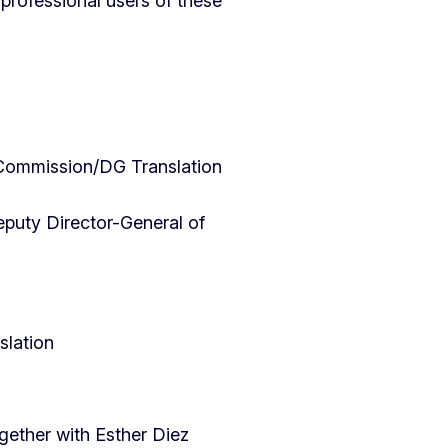
professional users of these
ommission/DG Translation
puty Director-General of
lation
ether with Esther Diez