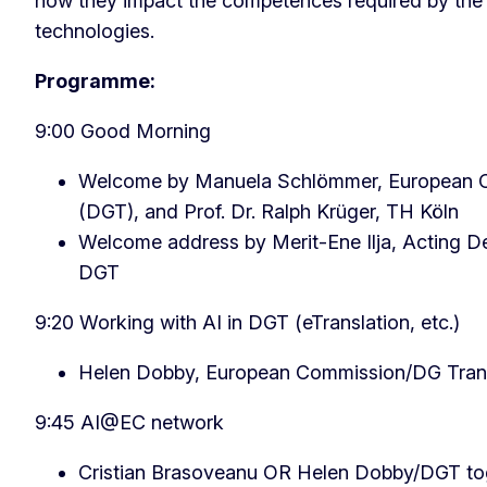
how they impact the competences required by the 
technologies.
Programme:
9:00 Good Morning
Welcome by Manuela Schlömmer, European C
(DGT), and Prof. Dr. Ralph Krüger, TH Köln
Welcome address by Merit-Ene Ilja, Acting De
DGT
9:20 Working with AI in DGT (eTranslation, etc.)
Helen Dobby, European Commission/DG Trans
9:45 AI@EC network
Cristian Brasoveanu OR Helen Dobby/DGT tog