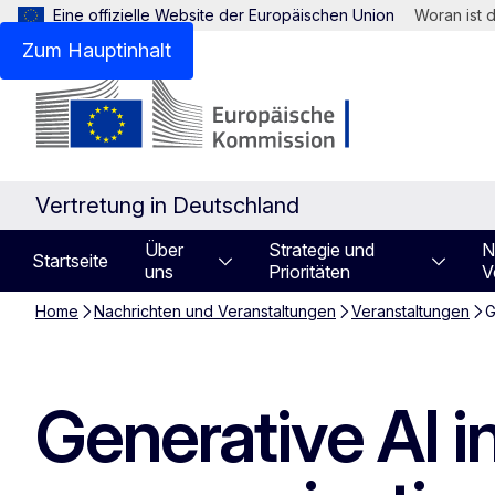
Eine offizielle Website der Europäischen Union
Woran ist 
Zum Hauptinhalt
Vertretung in Deutschland
Über
Strategie und
N
Startseite
uns
Prioritäten
V
Home
Nachrichten und Veranstaltungen
Veranstaltungen
G
Generative AI i