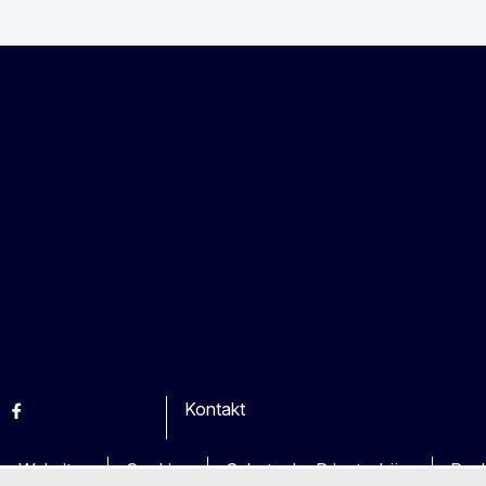
Kontakt
esky
Facebook
Youtube
Other
en Websites
Cookies
Schutz der Privatsphäre
Rech