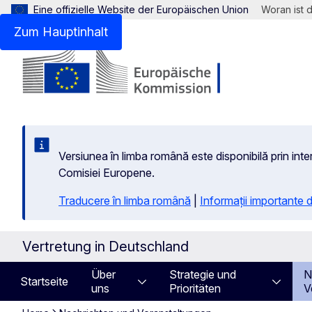
Eine offizielle Website der Europäischen Union
Woran ist 
Zum Hauptinhalt
Versiunea în limba română este disponibilă prin inte
Comisiei Europene.
Traducere în limba română
|
Informații importante
Vertretung in Deutschland
Über
Strategie und
N
Startseite
uns
Prioritäten
V