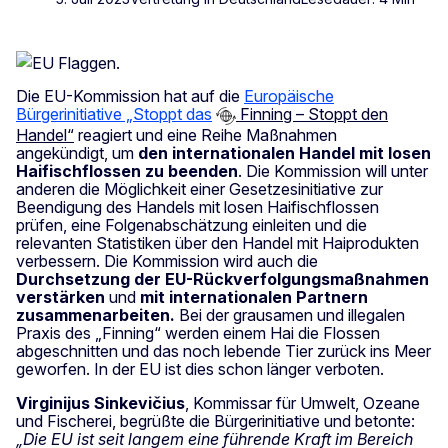
Die EU-Kommission hat auf die
Europäische
Bürgerinitiative „Stoppt das
Finning – Stoppt den
Handel“
reagiert und eine Reihe Maßnahmen
angekündigt, um
den internationalen Handel mit losen
Haifischflossen zu beenden
. Die Kommission will unter
anderen die Möglichkeit einer Gesetzesinitiative zur
Beendigung des Handels mit losen Haifischflossen
prüfen, eine Folgenabschätzung einleiten und die
relevanten Statistiken über den Handel mit Haiprodukten
verbessern. Die Kommission wird auch die
Durchsetzung der EU-Rückverfolgungsmaßnahmen
verstärken
und
mit internationalen Partnern
zusammenarbeiten.
Bei der grausamen und illegalen
Praxis des „Finning“ werden einem Hai die Flossen
abgeschnitten und das noch lebende Tier zurück ins Meer
geworfen. In der EU ist dies schon länger verboten.
Virginijus Sinkevičius
, Kommissar für Umwelt, Ozeane
und Fischerei, begrüßte die Bürgerinitiative und betonte:
„Die EU ist seit langem eine führende Kraft im Bereich