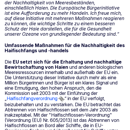
der Nachhaltigkeit von Meeresbeständen,
einschließlich Haien. Die Europäische Bürgerinitiative
ist eine Aufforderung zu mehr Handeln. Ich freue mich,
auf diese Initiative mit mehreren Maßnahmen reagieren
zu können, die wichtige Schritte zu einem besseren
Schutz der Haie darstellen, die für die Gesundheit
unserer Ozeane von grundlegender Bedeutung sind.“
Umfassende Maßnahmen für die Nachhaltigkeit des
Haifischfangs und -handels
Die
EU setzt sich für die Erhaltung und nachhaltige
Bewirtschaftung von Haien
und
anderen biologischen
Meeresressourcen innerhalb und außerhalb der EU ein.
Die Unterstützung dieser Initiative durch mehr als eine
Million Bürgerinnen und Bürger ist ein klares Signal und
eine Ermutigung, den hohen Anspruch, den die
Kommission seit 2003 mit der Einführung der
„
Haifischfangverordnung
“ in der EU verfolgt,
beizubehalten und zu verstärken. Die EU betrachtet das
Abtrennen von Haifischflossen seit dem Jahr 2003 als
inakzeptabel. Mit der "Haifischflossen-Verordnung"
(Verordnung (EU) Nr. 605/2013) ist das Abtrennen von
Haifischflossen an Bord aller Schiffe, die in EU-