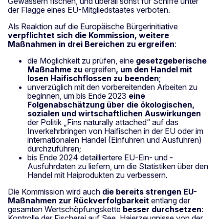
Gewässern fischen, und überall sonst für Schiffe unter
der Flagge eines EU-Mitgliedstaates verboten.
Als Reaktion auf die Europäische Bürgerinitiative
verpflichtet sich die
Kommission, weitere
Maßnahmen in drei Bereichen zu ergreifen
:
die Möglichkeit zu prüfen, eine
gesetzgeberische
Maßnahme zu
ergreifen
, um den Handel mit
losen Haifischflossen zu beenden
;
unverzüglich mit den vorbereitenden Arbeiten zu
beginnen, um bis Ende 2023
eine
Folgenabschätzung über die ökologischen,
sozialen und
wirtschaftlichen Auswirkungen
der Politik „Fins naturally attached“ auf das
Inverkehrbringen von Haifischen in der EU oder im
internationalen Handel (Einfuhren und Ausfuhren)
durchzuführen;
bis Ende 2024 detailliertere EU-Ein- und -
Ausfuhrdaten zu liefern, um die Statistiken über den
Handel mit Haiprodukten zu verbessern
.
Die Kommission wird auch
die bereits strengen EU-
Maßnahmen zur Rückverfolgbarkeit
entlang der
gesamten Wertschöpfungskette
besser durchsetzen
:
Kontrolle der Fischerei auf See, Haierzeugnisse von der