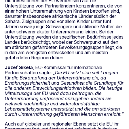
Die Investitionen der EU werden sich auf die
Unterstützung von Partnerländern konzentrieren, die von
einer hohen Unterernährung von Kindern betroffen sind,
darunter insbesondere afrikanische Länder südlich der
Sahara. Zielgruppen sind vor allem Kinder unter fünf
Jahren sowie junge Schwangere und stillende Mütter, die
unter schwerer akuter Unterernährung leiden. Bei der
Unterstützung werden die spezifischen Bedürfnisse jedes
Landes berücksichtigt, wobei der Schwerpunkt auf den
am stärksten gefährdeten Bevölkerungsgruppen liegt, die
in den am wenigsten entwickelten und am meisten
gefährdeten Regionen leben.
Jozef Síkela
, EU-Kommissar für internationale
Partnerschaften sagte:
„Die EU setzt sich seit Langem
für die Bekämpfung der Unterernährung ein, da
Ernährungssicherheit und Gesundheit die Grundlage für
alle anderen Entwicklungsinitiativen bilden. Die heutige
Mittelzusage der EU wird dazu beitragen, die
Unterernährung umfassend anzugehen, indem sie
weltweit nachhaltige und widerstandsfähige
Lebensmittelsysteme unterstützt und die am stärksten
durch Unterernährung gefährdeten Menschen erreicht.“
Auch auf globaler und regionaler Ebene setzt die EU ihr
Engagement fort und fördert dort erfolgreich Initiativen