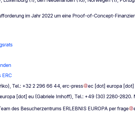
fforderung im Jahr 2022 um eine Proof-of-Concept-Finanzierun
gsrats
enden
s ERC
ńko)
, Tel.: +32 2 296 66 44,
erc-press
ec
[dot]
europa
[dot
europa
[dot]
eu
(Gabriele Imhoff)
, Tel.: +49 (30) 2280-2820.
as Team des Besucherzentrums ERLEBNIS EUROPA per
frage