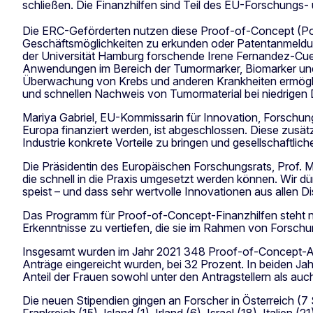
schließen. Die Finanzhilfen sind Teil des EU-Forschung
Die ERC-Geförderten nutzen diese Proof-of-Concept (PoC)
Geschäftsmöglichkeiten zu erkunden oder Patentanmeldung
der Universität Hamburg forschende Irene Fernandez-Cu
Anwendungen im Bereich der Tumormarker, Biomarker und
Überwachung von Krebs und anderen Krankheiten ermöglich
und schnellen Nachweis von Tumormaterial bei niedrigen
Mariya Gabriel, EU-Kommissarin für Innovation, Forschun
Europa finanziert werden, ist abgeschlossen. Diese zusät
Industrie konkrete Vorteile zu bringen und gesellschaftlic
Die Präsidentin des Europäischen Forschungsrats, Prof. M
die schnell in die Praxis umgesetzt werden können. Wir d
speist – und dass sehr wertvolle Innovationen aus allen 
Das Programm für Proof-of-Concept-Finanzhilfen steht n
Erkenntnisse zu vertiefen, die sie im Rahmen von Forsch
Insgesamt wurden im Jahr 2021 348 Proof-of-Concept-Antr
Anträge eingereicht wurden, bei 32 Prozent. In beiden Ja
Anteil der Frauen sowohl unter den Antragstellern als a
Die neuen Stipendien gingen an Forscher in Österreich (7 S
Frankreich (15), Island (1), Irland (6), Israel (18), Itali