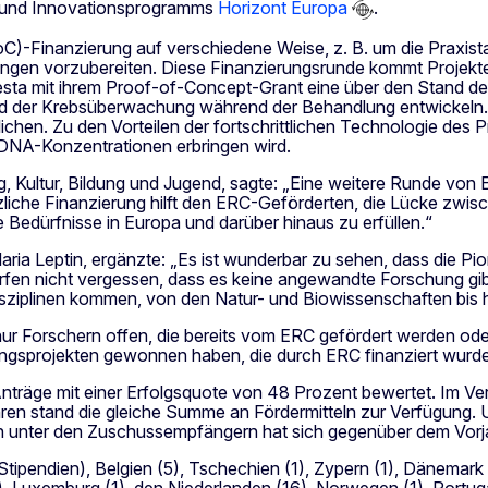
s- und Innovationsprogramms
Horizont Europa
.
-Finanzierung auf verschiedene Weise, z. B. um die Praxista
en vorzubereiten. Diese Finanzierungsrunde kommt Projekten 
esta mit ihrem Proof-of-Concept-Grant eine über den Stand 
 der Krebsüberwachung während der Behandlung entwickeln. Ih
en. Zu den Vorteilen der fortschrittlichen Technologie des Pr
 DNA-Konzentrationen erbringen wird.
g, Kultur, Bildung und Jugend, sagte: „Eine weitere Runde vo
zliche Finanzierung hilft den ERC-Geförderten, die Lücke zwis
he Bedürfnisse in Europa und darüber hinaus zu erfüllen.“
aria Leptin, ergänzte: „Es ist wunderbar zu sehen, dass die Pi
ürfen nicht vergessen, dass es keine angewandte Forschung gib
Disziplinen kommen, von den Natur- und Biowissenschaften bis 
ur Forschern offen, die bereits vom ERC gefördert werden od
ungsprojekten gewonnen haben, die durch ERC finanziert wurd
äge mit einer Erfolgsquote von 48 Prozent bewertet. Im Vergl
hren stand die gleiche Summe an Fördermitteln zur Verfügung.
uch unter den Zuschussempfängern hat sich gegenüber dem Vorj
tipendien), Belgien (5), Tschechien (1), Zypern (1), Dänemark 
en (21), Luxemburg (1), den Niederlanden (16), Norwegen (1), Por