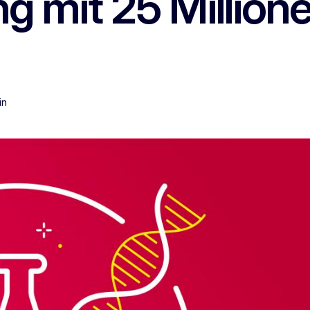
g mit 25 Million
in