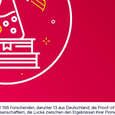
166 Forschenden, darunter 13 aus Deutschland, die Proof-of-
senschaftlern, die Lücke zwischen den Ergebnissen ihrer Pio