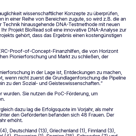
uglichkeit wissenschaftlicher Konzepte zu überprüfen,
in einer Reihe von Bereichen zugute, so wird z.B. die an
der Technik hinausgehende DNA-Testmethode mit neuen
r Projekt BloRead soll eine innovative DNA-Analyse zur
ojekts gehört, dass das Ergebnis einen kostengünstigen
n ERC-Proof-of-Concept-Finanzhilfen, die von Horizont
chen Pionierforschung und Markt zu schließen, der
onierforschung in der Lage ist, Entdeckungen zu machen,
t, wenn nicht zuerst die Grundlagenforschung die Pipeline
hin zu den Sozial- und Geisteswissenschaften.“
er wurden. Sie nutzen die PoC-Förderung, um
en.
eich dazu lag die Erfolgsquote im Vorjahr, als mehr
 Unter den Geförderten befanden sich 48 Frauen. Der
ahr erhöht.
(4), Deutschland (13), Griechenland (1), Finnland (3),
tugal (4), Slowenien (1), Spanien (18), Schweden (7) und