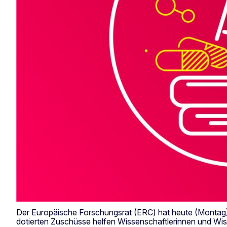
Der Europäische Forschungsrat (ERC) hat heute (Montag) 
dotierten Zuschüsse helfen Wissenschaftlerinnen und Wis