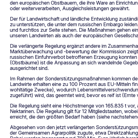
den europäischen Obstbauern, die ihre Ware an Einrichtu
oder weiterverarbeiten, Ausgleichsleistungen gewährt.
Der für Landwirtschaft und ländliche Entwicklung zuständ
zu unterstützen, die unter dem russischen Embargo leiden.
und furchtlos zur Seite stehen. Die Maßnahmen gehen ein
unseren Landwirten als auch der europäischen Gesellsc
Die verlängerte Regelung ergänzt andere im Zusammenha
Marktüberwachung und -bewertung der Kommission zeigt, 
russischen Einfuhrverbot betroffenen Erzeugung konnten 
(Obstbäume) ist die Anpassung an sich wandelnde Gegebe
ausgerichtet sind.
Im Rahmen der Sonderstützungsmaßnahmen kommen den E
Landwirte erhalten eine zu 100 Prozent aus EU-Mitteln fi
wohltätige Zwecke), wodurch Lebensmittelverschwendung 
zugeführt) wird, das geerntet wird, bevor es reif ist (Ernte
Die Regelung sieht eine Höchstmenge von 165.835 t vor, a
Nektarinen. Die Regelung gilt für 12 Mitgliedstaaten, wobe
erreicht, die den größten Bedarf haben (siehe nachstehen
Abgesehen von den jetzt verlängerten Sonderstützun
der Gemeinsamen Agrarpolitik zugute, etwa Direktzahlunge