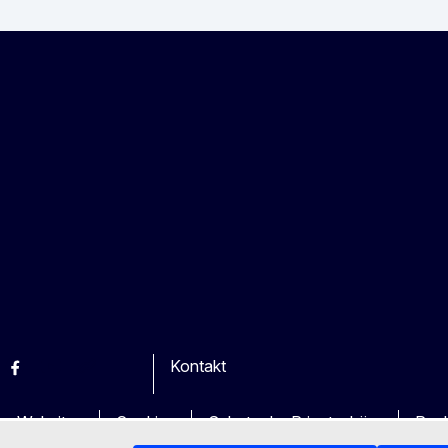
Kontakt
esky
Facebook
Youtube
Other
en Websites
Cookies
Schutz der Privatsphäre
Rech