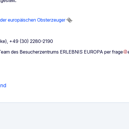
estellt.
g der europäischen Obsterzeuger
ske)
, +49 (30) 2280-2190
as Team des Besucherzentrums ERLEBNIS EUROPA per
frage
and