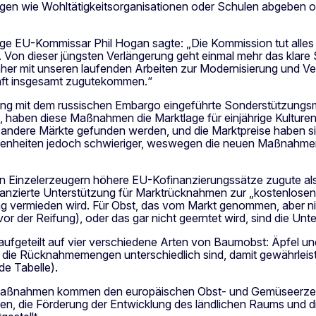
ngen wie Wohltätigkeitsorganisationen oder Schulen abgeben od
ige EU-Kommissar Phil Hogan sagte: „Die Kommission tut alles
 Von dieser jüngsten Verlängerung geht einmal mehr das klare S
her mit unseren laufenden Arbeiten zur Modernisierung und V
haft insgesamt zugutekommen.“
ng mit dem russischen Embargo eingeführte Sonderstützungs
haben diese Maßnahmen die Marktlage für einjährige Kulturen
andere Märkte gefunden werden, und die Marktpreise haben sic
nheiten jedoch schwieriger, weswegen die neuen Maßnahmen g
inzelerzeugern höhere EU-Kofinanzierungssätze zugute als
nanzierte Unterstützung für Marktrücknahmen zur „kostenlosen
vermieden wird. Für Obst, das vom Markt genommen, aber nic
 vor der Reifung), oder das gar nicht geerntet wird, sind die Unt
ufgeteilt auf vier verschiedene Arten von Baumobst: Äpfel und
i die Rücknahmemengen unterschiedlich sind, damit gewährleiste
de Tabelle).
gsmaßnahmen kommen den europäischen Obst- und Gemüseerz
n, die Förderung der Entwicklung des ländlichen Raums und die