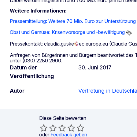
Dabei werden insgesamt rund 700 Mio. Euro jährlich bereitg
Weitere Informationen:
Pressemitteilung: Weitere 70 Mio. Euro zur Unterstützun
Obst und Gemüse: Krisenvorsorge und -bewältigung
Pressekontakt:
claudia
.
guske
ec
.
europa
.
eu
(Claudia Gu
Anfragen von Bürgerinnen und Bürgern beantwortet d
unter (030) 2280 2900.
Datum der
30. Juni 2017
Veröffentlichung
Autor
Vertretung in Deutschl
Diese Seite bewerten
oder
Feedback geben