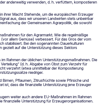
er anderweitig verwenden, d. h. verfüttern, kompostieren
 in ihrer Macht Stehende, um die europäischen Erzeuger
ignal aus, dass wir unseren Landwirten stets unbeirrbar
ereinfachung der Gemeinsamen Agrarpolitik, die sowohl
maßnahmen für den Agrarmarkt. Wie die regelmäßige
 (vor allem Gemüse) verbessert. Für das Gros der vom
h stabilisiert. Bei den sogenannten Dauerkulturen
ezielt auf die Unterstützung dieses Sektors
 im Rahmen der üblichen Unterstützungsmaßnahmen. Die
 Verteilung“ (d. h. Abgabe von Obst zum Verzehr für
ht verzehrt (etwa unmittelbar der Kompostierung
erstützungssätze niedriger.
 Birnen, Pflaumen, Zitrusfrüchte sowie Pfirsiche und
t ist, dass die finanzielle Unterstützung jene Erzeuger
eugern weiter auch andere EU-Maßnahmen im Rahmen
 finanzielle Unterstützung für Erzeugerorganisationen.