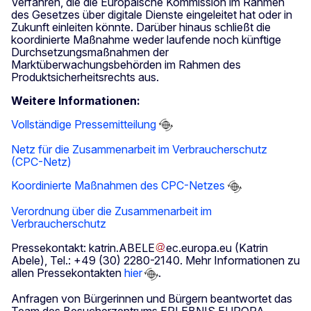
Verfahren, die die Europäische Kommission im Rahmen
des Gesetzes über digitale Dienste eingeleitet hat oder in
Zukunft einleiten könnte. Darüber hinaus schließt die
koordinierte Maßnahme weder laufende noch künftige
Durchsetzungsmaßnahmen der
Marktüberwachungsbehörden im Rahmen des
Produktsicherheitsrechts aus.
Weitere Informationen:
Vollständige Pressemitteilung
Netz für die Zusammenarbeit im Verbraucherschutz
(CPC-Netz)
Koordinierte Maßnahmen des CPC-Netzes
Verordnung über die Zusammenarbeit im
Verbraucherschutz
Pressekontakt:
katrin
.
ABELE
ec
.
europa
.
eu
(Katrin
Abele)
, Tel.: +49 (30) 2280-2140. Mehr Informationen zu
allen Pressekontakten
hier
.
Anfragen von Bürgerinnen und Bürgern beantwortet das
Team des Besucherzentrums ERLEBNIS EUROPA